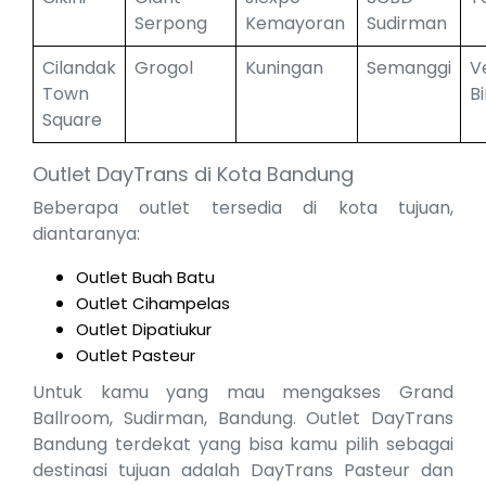
Serpong
Kemayoran
Sudirman
Cilandak
Grogol
Kuningan
Semanggi
V
Town
B
Square
Outlet DayTrans di Kota Bandung
Beberapa outlet tersedia di kota tujuan,
diantaranya:
Outlet Buah Batu
Outlet Cihampelas
Outlet Dipatiukur
Outlet Pasteur
Untuk kamu yang mau mengakses Grand
Ballroom, Sudirman, Bandung. Outlet DayTrans
Bandung terdekat yang bisa kamu pilih sebagai
destinasi tujuan adalah DayTrans Pasteur dan