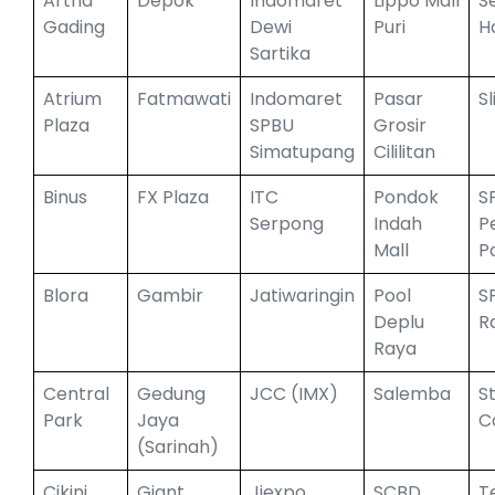
Artha
Depok
Indomaret
Lippo Mall
S
Gading
Dewi
Puri
H
Sartika
Atrium
Fatmawati
Indomaret
Pasar
Sl
Plaza
SPBU
Grosir
Simatupang
Cililitan
Binus
FX Plaza
ITC
Pondok
S
Serpong
Indah
P
Mall
P
Blora
Gambir
Jatiwaringin
Pool
S
Deplu
R
Raya
Central
Gedung
JCC (IMX)
Salemba
S
Park
Jaya
C
(Sarinah)
Cikini
Giant
Jiexpo
SCBD
T