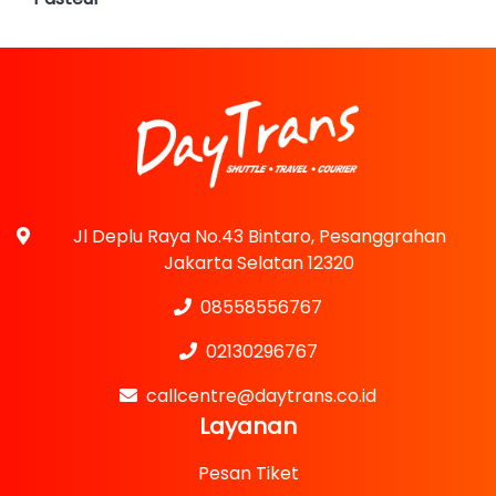
Jl Deplu Raya No.43 Bintaro, Pesanggrahan
Jakarta Selatan 12320
08558556767
02130296767
callcentre@daytrans.co.id
Layanan
Pesan Tiket